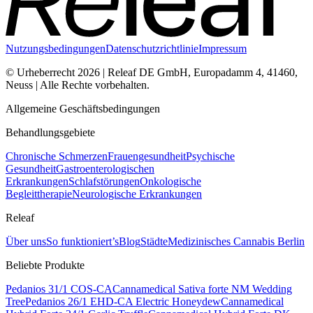
Nutzungsbedingungen
Datenschutzrichtlinie
Impressum
© Urheberrecht 2026 | Releaf DE GmbH, Europadamm 4, 41460,
Neuss | Alle Rechte vorbehalten.
Allgemeine Geschäftsbedingungen
Behandlungsgebiete
Chronische Schmerzen
Frauengesundheit
Psychische
Gesundheit
Gastroenterologischen
Erkrankungen
Schlafstörungen
Onkologische
Begleittherapie
Neurologische Erkrankungen
Releaf
Über uns
So funktioniert’s
Blog
Städte
Medizinisches Cannabis Berlin
Beliebte Produkte
Pedanios 31/1 COS-CA
Cannamedical Sativa forte NM Wedding
Tree
Pedanios 26/1 EHD-CA Electric Honeydew
Cannamedical