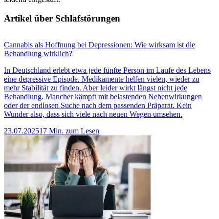
Artikel über Schlafstörungen
Cannabis als Hoffnung bei Depressionen: Wie wirksam ist die
C
Behandlung wirklich?
R
In Deutschland erlebt etwa jede fünfte Person im Laufe des Lebens
B
eine depressive Episode. Medikamente helfen vielen, wieder zu
s
mehr Stabilität zu finden. Aber leider wirkt längst nicht jede
P
Behandlung. Mancher kämpft mit belastenden Nebenwirkungen
w
oder der endlosen Suche nach dem passenden Präparat. Kein
L
Wunder also, dass sich viele nach neuen Wegen umsehen.
l
C
23.07.2025
17 Min. zum Lesen
0