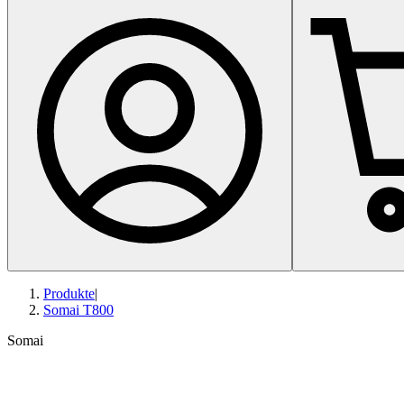
Produkte
|
Somai T800
Somai