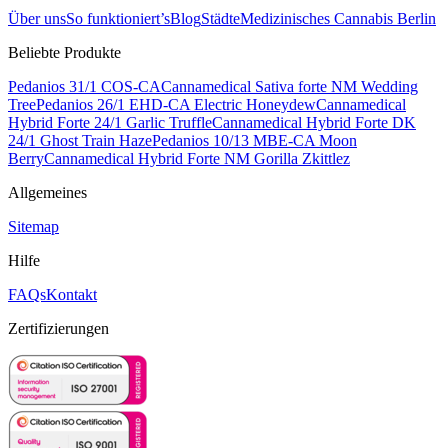
Über uns
So funktioniert’s
Blog
Städte
Medizinisches Cannabis Berlin
Beliebte Produkte
Pedanios 31/1 COS-CA
Cannamedical Sativa forte NM Wedding
Tree
Pedanios 26/1 EHD-CA Electric Honeydew
Cannamedical
Hybrid Forte 24/1 Garlic Truffle
Cannamedical Hybrid Forte DK
24/1 Ghost Train Haze
Pedanios 10/13 MBE-CA Moon
Berry
Cannamedical Hybrid Forte NM Gorilla Zkittlez
Allgemeines
Sitemap
Hilfe
FAQs
Kontakt
Zertifizierungen