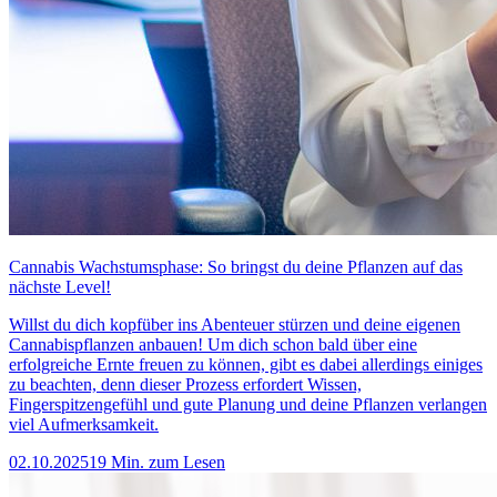
Cannabis Wachstumsphase: So bringst du deine Pflanzen auf das
nächste Level!
Willst du dich kopfüber ins Abenteuer stürzen und deine eigenen
Cannabispflanzen anbauen! Um dich schon bald über eine
erfolgreiche Ernte freuen zu können, gibt es dabei allerdings einiges
zu beachten, denn dieser Prozess erfordert Wissen,
Fingerspitzengefühl und gute Planung und deine Pflanzen verlangen
viel Aufmerksamkeit.
02.10.2025
19 Min. zum Lesen