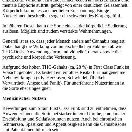
mentale Euphorie auftritt, gefolgt von einer deutlichen Gelassenheit.
Körperlich kommt es zu einer tiefen Entspannung. Einige
Nutzer:innen beschreiben sogar ein schwebendes Körpergefühl.
In höheren Dosen kann die Sorte eine starke körperliche Sedierung
auslösen. Möglich sind zudem verstärkte Wahrnehmungen.
Generell ist es so, dass jeder Mensch anders auf Cannabis reagiert.
Dabei hängt die Wirkung von unterschiedlichen Faktoren ab wie
THC-Dosis, Anwendungsform, individuelle Toleranz sowie die
psychische und körperliche Verfassung.
Aufgrund des hohen THC-Gehalts (ca. 28 %) in First Class Funk ist
Vorsicht geboten. Es besteht ein erhöhtes Risiko für unangenehme
Nebenwirkungen (z.B. Herzrasen, Schwindel, Übelkeit,
Verwirrtheit, Ängste und Panik). Für unerfahrene Nutzer:innen ist
die Sorte eher ungeeignet.
Medizinischer Nutzen
Bewertungen zum Strain First Class Funk sind zu entnehmen, dass
Anwender:innen die Sorte bei starker innerer Unruhe, emotionaler
Erschöpfung und Schlafstörungen nutzen. Auch bei chronischen
Schmerzen, Spastiken und Appetitlosigkeit kann die Cannabissorte
laut Patient:innen hilfreich sein.