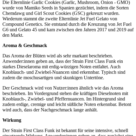
Die Elternlinie Garlic Cookies (Garlic, Mushroom, Onion - GMO)
wurde von Mamiko Seeds in Spanien gezüchtet, indem die Sorten
Chemdawg und Girl Scout Cookies (GSC) gekreuzt wurden.
Wiederum stammt die zweite Elternlinie Jet Fuel Gelato von
Compound Genetics. Sie entstand durch die Kreuzung von Jet Fuel
G6 und Gelato 45 und kam zwischen den Jahren 2017 und 2019 auf
den Markt.
Aroma & Geschmack
Das Aroma der Blüten wird als sehr markant beschrieben.
Anwender:innen geben an, dass der Strain First Class Funk ein
starkes Dieselaroma mit erdig-würzigen Noten entfaltet. Auch
Knoblauch- und Zwiebel-Nuancen sind erkennbar. Typisch sind
zudem die moschusartigen und skunkigen Untertöne.
Der Geschmack wird von Nutzer:innen ähnlich wie das Aroma
beschrieben. Im Vordergrund stehen die kräftigen Dieselnoten mit
Knoblauch-, Zwiebel- und Pfeffernuancen. Im Hintergrund sind
zudem erdige, cremige und leicht süßliche Noten erkennbar. Betont
wird auch, dass der Nachgeschmack lange anhält.
Wirkung
Der Strain First Class Funk ist bekannt für seine intensive, schnell
einsetzende Wirkung. Anwender:innen geben an, dass zunächst eine