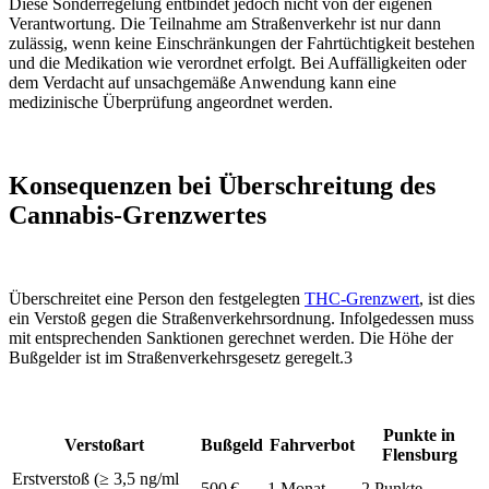
Diese Sonderregelung entbindet jedoch nicht von der eigenen
Verantwortung. Die Teilnahme am Straßenverkehr ist nur dann
zulässig, wenn keine Einschränkungen der Fahrtüchtigkeit bestehen
und die Medikation wie verordnet erfolgt. Bei Auffälligkeiten oder
dem Verdacht auf unsachgemäße Anwendung kann eine
medizinische Überprüfung angeordnet werden.
Konsequenzen bei Überschreitung des
Cannabis-Grenzwertes
Überschreitet eine Person den festgelegten
THC-Grenzwert
, ist dies
ein Verstoß gegen die Straßenverkehrsordnung. Infolgedessen muss
mit entsprechenden Sanktionen gerechnet werden. Die Höhe der
Bußgelder ist im Straßenverkehrsgesetz geregelt.3
Punkte in
Verstoßart
Bußgeld
Fahrverbot
Flensburg
Erstverstoß (≥ 3,5 ng/ml
500 €
1 Monat
2 Punkte