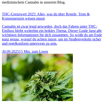
medizinischem Cannabis in unserem Blog.
THC-Grenzwert 2025: Alles, was du über Regeln, Tests &
W
Konsequenzen wissen musst
K
Cannabis ist zwar legal geworden, doch das Fahren unter THC-
M
Einfluss bleibt weiterhin ein heikles Thema. Dieser Guide fasst alle
B
wichtigen Informationen für dich zusammen. So weißt du am Ende
D
ganz genau, worauf du achten musst, um im Straßenverkehr sicher
w
und regelkonform unterwegs zu sein.
0
30.09.2025
15 Min. zum Lesen