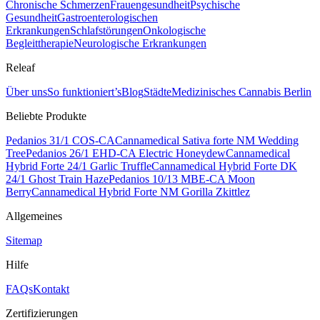
Chronische Schmerzen
Frauengesundheit
Psychische
Gesundheit
Gastroenterologischen
Erkrankungen
Schlafstörungen
Onkologische
Begleittherapie
Neurologische Erkrankungen
Releaf
Über uns
So funktioniert’s
Blog
Städte
Medizinisches Cannabis Berlin
Beliebte Produkte
Pedanios 31/1 COS-CA
Cannamedical Sativa forte NM Wedding
Tree
Pedanios 26/1 EHD-CA Electric Honeydew
Cannamedical
Hybrid Forte 24/1 Garlic Truffle
Cannamedical Hybrid Forte DK
24/1 Ghost Train Haze
Pedanios 10/13 MBE-CA Moon
Berry
Cannamedical Hybrid Forte NM Gorilla Zkittlez
Allgemeines
Sitemap
Hilfe
FAQs
Kontakt
Zertifizierungen