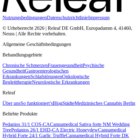
Nutzungsbedingungen
Datenschutzrichtlinie
Impressum
© Urheberrecht 2026 | Releaf DE GmbH, Europadamm 4, 41460,
Neuss | Alle Rechte vorbehalten.
Allgemeine Geschäftsbedingungen
Behandlungsgebiete
Chronische Schmerzen
Frauengesundheit
Psychische
Gesundheit
Gastroenterologischen
Erkrankungen
Schlafstörungen
Onkologische
Begleittherapie
Neurologische Erkrankungen
Releaf
Über uns
So funktioniert’s
Blog
Städte
Medizinisches Cannabis Berlin
Beliebte Produkte
Pedanios 31/1 COS-CA
Cannamedical Sativa forte NM Wedding
Tree
Pedanios 26/1 EHD-CA Electric Honeydew
Cannamedical
Hybrid Forte 24/1 Garlic Truffle
Cannamedical Hybrid Forte DK