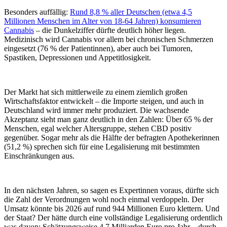
Besonders auffällig:
Rund 8,8 % aller Deutschen (etwa 4,5
Millionen Menschen im Alter von 18-64 Jahren) konsumieren
Cannabis
– die Dunkelziffer dürfte deutlich höher liegen.
Medizinisch wird Cannabis vor allem bei chronischen Schmerzen
eingesetzt (76 % der Patientinnen), aber auch bei Tumoren,
Spastiken, Depressionen und Appetitlosigkeit.
Der Markt hat sich mittlerweile zu einem ziemlich großen
Wirtschaftsfaktor entwickelt – die Importe steigen, und auch in
Deutschland wird immer mehr produziert. Die wachsende
Akzeptanz sieht man ganz deutlich in den Zahlen: Über 65 % der
Menschen, egal welcher Altersgruppe, stehen CBD positiv
gegenüber. Sogar mehr als die Hälfte der befragten Apothekerinnen
(51,2 %) sprechen sich für eine Legalisierung mit bestimmten
Einschränkungen aus.
In den nächsten Jahren, so sagen es Expertinnen voraus, dürfte sich
die Zahl der Verordnungen wohl noch einmal verdoppeln. Der
Umsatz könnte bis 2026 auf rund 944 Millionen Euro klettern. Und
der Staat? Der hätte durch eine vollständige Legalisierung ordentlich
was davon: Schätzungsweise 4,7 Milliarden Euro pro Jahr – durch