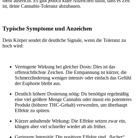
mehr ausreicht. Es gibt jedoch klare Anzeichen dafür, dass es Zeit
ist, deine Cannabis-Toleranz abzubauen.
Typische Symptome und Anzeichen
Dein Körper sendet dir deutliche Signale, wenn die Toleranz zu
hoch wird:
Verringerte Wirkung bei gleicher Dosis:
Dies ist das
offensichtlichste Zeichen. Die Entspannung ist kürzer, die
Schmerzlinderung weniger intensiv oder einfach das Gefühl
der Euphorie bleibt aus.
Deutlich höhere Dosierung nötig
: Du benötigst regelmäßig
eine viel größere Menge Cannabis oder musst ein potenteres
Produkt (höherer THC-Gehalt) verwenden, um überhaupt
Effekte zu spüren.
Kürzer anhaltende Wirkung:
Die Effekte setzen zwar ein,
klingen aber viel schneller wieder ab als früher.
Geringere Intensität:
Die positiven Effekte sind „flacher“